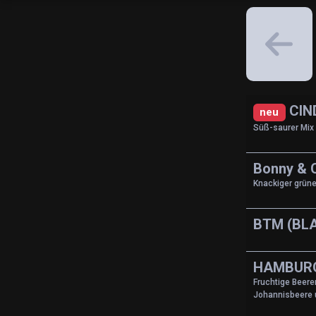
CIN
neu
Süß-saurer Mix
Bonny & C
Knackiger grüne
BTM (BL
HAMBUR
Fruchtige Beer
Johannisbeere 