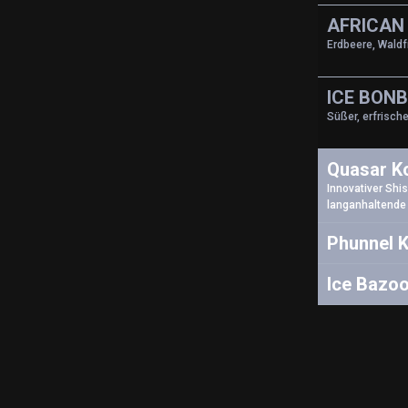
AFRICAN
Erdbeere, Waldf
ICE BON
Süßer, erfrisch
Quasar K
Innovativer Shi
langanhaltende 
Phunnel 
Ice Bazo