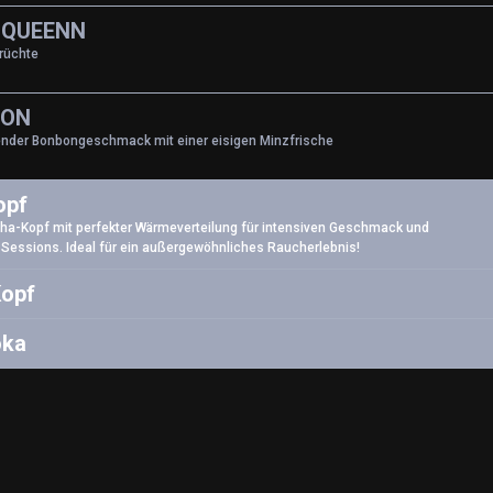
 QUEENN
rüchte
BON
ender Bonbongeschmack mit einer eisigen Minzfrische
opf
sha-Kopf mit perfekter Wärmeverteilung für intensiven Geschmack und
Sessions. Ideal für ein außergewöhnliches Raucherlebnis!
Kopf
oka